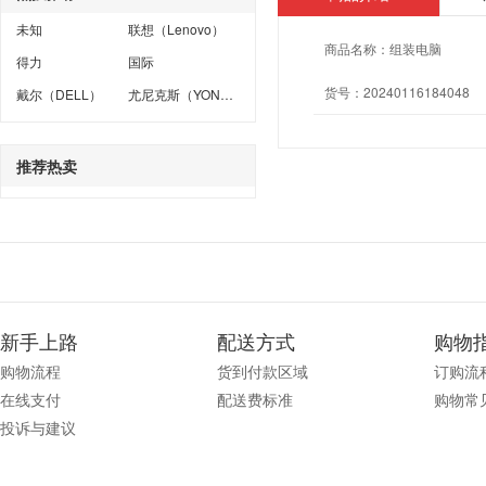
未知
联想（Lenovo）
商品名称：
组装电脑
得力
国际
货号：
20240116184048
戴尔（DELL）
尤尼克斯（YONEX）
推荐热卖
新手上路
配送方式
购物
购物流程
货到付款区域
订购流
在线支付
配送费标准
购物常
投诉与建议