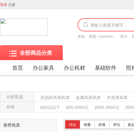
登录
注册
未知
联想（Lenovo）
得力
全部商品分类
首页
办公家具
办公耗材
基础软件
照
分类筛选
其他材质屏风类
金属质屏风类
木质屏风类
金属质柜类
保险柜
木质柜类
其他沙发类
价格
620元以下
620-2000元
2000-3000元
300
竹制、藤制等类似材料沙发类
木骨架沙发类
塑料椅凳类
竹制、藤制等材料椅凳类
木骨架
推荐热卖
综合
销量
价格
评论
新
藤台、桌类
塑料台、桌类
木制台、桌类
轻