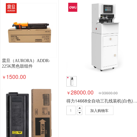
钢木台、桌类
其他床类
藤床类
竹床类
轻金属床类
钢塑床类
钢木床类
色带
墨
数据库管理系统
特殊照相机
专用照相机
静
通用摄像机
其他视频会议系统设备
音视频矩
视频会议控制台
传真通信设备
扫描仪
碎纸
复印机
热水器
洗衣机
空气净化设备
空
针式打印机
激光打印机
喷墨打印机
防火墙
震旦（AURORA）ADDR-
以太网交换机
路由器
液晶显示器
平板式微
225K黑色鼓组件
1500.00
￥
28000.00
￥
￥
33600.00
得力14668全自动三孔线装机(白色)(
加入购物车