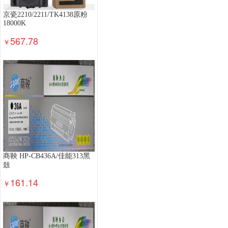
京瓷2210/2211/TK4138原粉
18000K
567.78
￥
商鞅 HP-CB436A/佳能313黑
鼓
161.14
￥